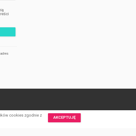
ią
reści
 adres
lików cookies zgodnie z
AKCEPTUJĘ
 zastrzeżone | Program dla biur nieruchomości -
asaricrm.com