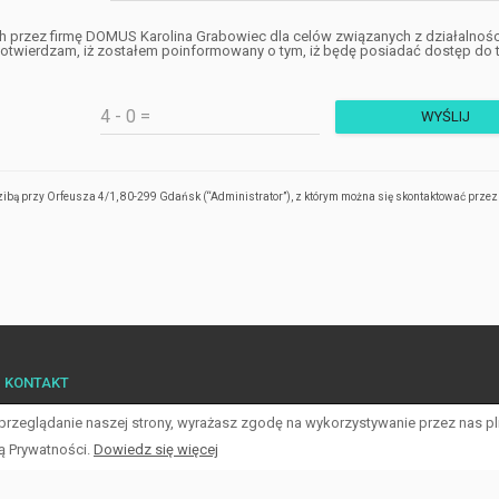
przez firmę DOMUS Karolina Grabowiec dla celów związanych z działalnośc
otwierdzam, iż zostałem poinformowany o tym, iż będę posiadać dostęp do t
bą przy Orfeusza 4/1, 80-299 Gdańsk (“Administrator”), z którym można się skontaktować przez
KONTAKT
 przeglądanie naszej strony, wyrażasz zgodę na wykorzystywanie przez nas p
ką Prywatności.
Dowiedz się więcej
© 2026 Wszystkie prawa