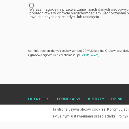
Wyrażam zgodę na przetwarzanie moich danych osobowych 
pośrednictwa w obrocie nieruchomościami, jednocześnie p
swoich danych do ich edycji lub usunięcia.
Administratorem danych osobowych jest DOMUS Karolina Grabowiec z siedzi
k.grabowiec@domus.nieruchomosci.pl…
czytaj więcej
LISTA OFERT
FORMULARZE
KREDYTY
OPINIE
Ta strona używa plików cookies. Kontynuując
aktualnymi ustawieniami przeglądarki i Polity