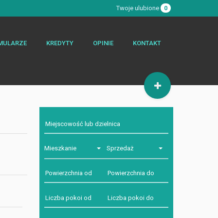
Twoje ulubione
0
MULARZE
KREDYTY
OPINIE
KONTAKT
Mieszkanie
Sprzedaż