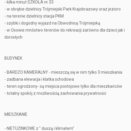
- kilka minut SZKOŁA nr 33
- w obrębie dzielnicy Trójmiejski Park Krajobrazowy oraz jezioro
- na terenie dzielnicy stacja PKM
- szybki i dogodny wyjazd na Obwodnicę Trójmiejską
- w Osowie mnóstwo terenów do rekreacji zarówno dla dzieci jak i
dorosłych
BUDYNEK
- BARDZO KAMERALNY - mieszczą się w nim tylko 3 mieszkania
- zadbana elewacja i klatka schodowa
- teren ogrodzony- są miejsca postojowe tylko dla mieszkańców
- totalny spokój z możliwością zachowania prywatności
MIESZKANIE
- NIETUZINKOWE z " duszą i klimatem"