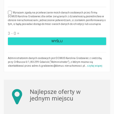
Wyrażam zgodę na przetwarzanie moich danych osobowych przez firmę
DOMUS Karolina Grabowiec dla celów związanych z działalnością pośrednictwa w
obrocie nieruchomościami, jednocześnie potwierdzam, iż zostałem poinformowany o
tym, iż będę posiadać dostęp do treści swoich danych do ich edycji lub usunięcia.
Administratorem danych osobowych jest DOMUS Karolina Grabowiec z siedzibą
przy Orfeusza 4/1, 80-299 Gdańsk (“Administrator”), z którym można się
skontaktować przez adres k.grabowiec@domus.nieruchomosci.pl…
czytaj więcej
Najlepsze oferty w
jednym miejscu