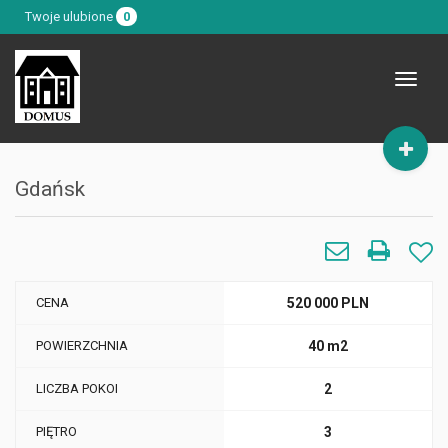
Twoje ulubione
0
Toggle
navigat
Gdańsk
CENA
520 000 PLN
POWIERZCHNIA
40 m2
LICZBA POKOI
2
PIĘTRO
3