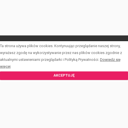
Ta strona używa plików cookies. Kontynuując przeglądanie naszej strony,
LISTA OFERT
wyrażasz zgodę na wykorzystywanie przez nas plików cookies zgodnie z
aktualnymi ustawieniami przeglądarki i Polityką Prywatności.
Dowiedz się
FORMULARZE
więcej
KREDYTY
AKCEPTUJĘ
OPINIE
KONTAKT
© 2026 Wszystkie prawa zastrzeżone | Program dla biur nieruchomości -